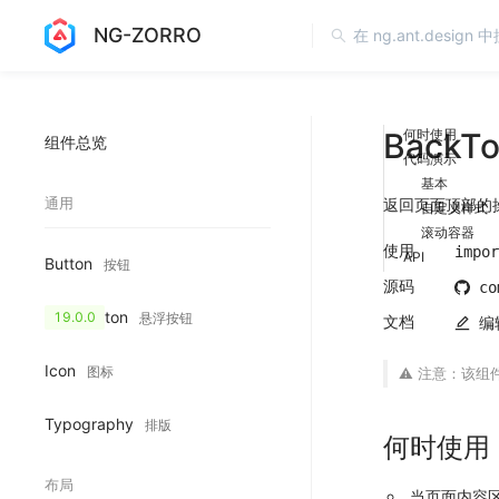
NG-ZORRO
BackT
何时使用
组件总览
代码演示
基本
通用
返回页面顶部的
自定义样式
滚动容器
使用
impor
API
Button
按钮
源码
co
FloatButton
19.0.0
悬浮按钮
文档
编
Icon
图标
⚠️
注意
：该组件
Typography
排版
何时使用
布局
当页面内容