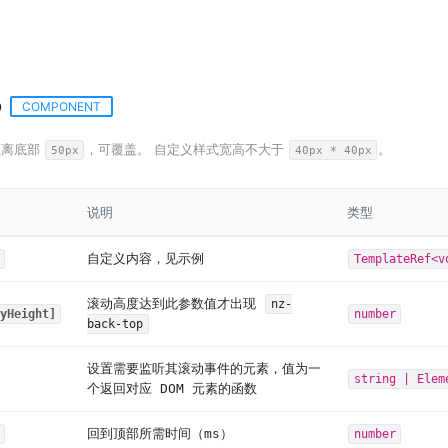
p
COMPONENT
距离底部
，可覆盖。 自定义样式宽高不大于
。
50px
40px * 40px
说明
类型
自定义内容，见示例
TemplateRef<v
滚动高度达到此参数值才出现
nz-
yHeight]
number
back-top
设置需要监听其滚动事件的元素，值为一
string | Elem
个返回对应 DOM 元素的函数
回到顶部所需时间（ms）
number