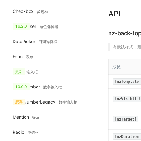
Checkbox
多选框
API
ColorPicker
16.2.0
颜色选择器
nz-back-to
DatePicker
日期选择框
有默认样式，
Form
表单
成员
Input
更新
输入框
[nzTemplate]
InputNumber
19.0.0
数字输入框
[nzVisibilit
InputNumberLegacy
废弃
数字输入框
Mention
提及
[nzTarget]
Radio
单选框
[nzDuration]