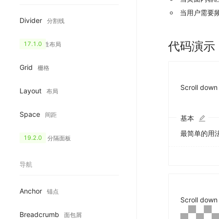
当用户需要
Divider
分割线
代码演示
Flex
17.1.0
弹性布局
Grid
栅格
Scroll down
Layout
布局
Space
间距
基本
最简单的用
Splitter
19.2.0
分隔面板
导航
Anchor
锚点
Scroll down
Breadcrumb
面包屑