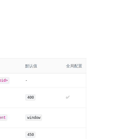
默认值
全局配置
-
oid>
✅
400
ent
window
450