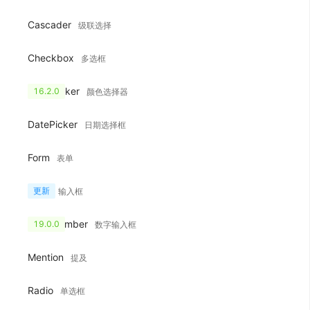
Cascader
级联选择
Checkbox
多选框
ColorPicker
16.2.0
颜色选择器
DatePicker
日期选择框
Form
表单
Input
更新
输入框
InputNumber
19.0.0
数字输入框
Mention
提及
Radio
单选框