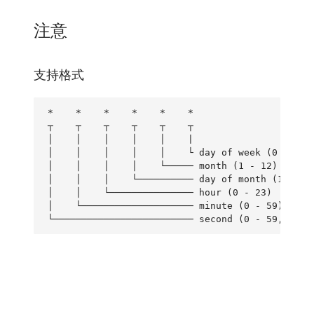
注意
支持格式
*    *    *    *    *    *

┬    ┬    ┬    ┬    ┬    ┬

│    │    │    │    │    |

│    │    │    │    │    └ day of week (0 - 7, 1
│    │    │    │    └───── month (1 - 12)

│    │    │    └────────── day of month (1 - 31,
│    │    └─────────────── hour (0 - 23)

│    └──────────────────── minute (0 - 59)
