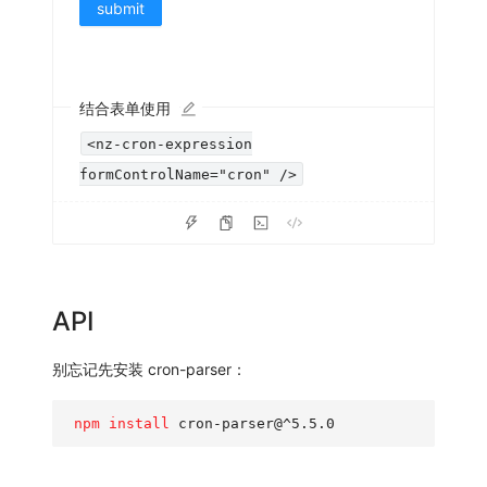
submit
结合表单使用
<nz-cron-expression
formControlName="cron" />
API
别忘记先安装 cron-parser：
npm
install