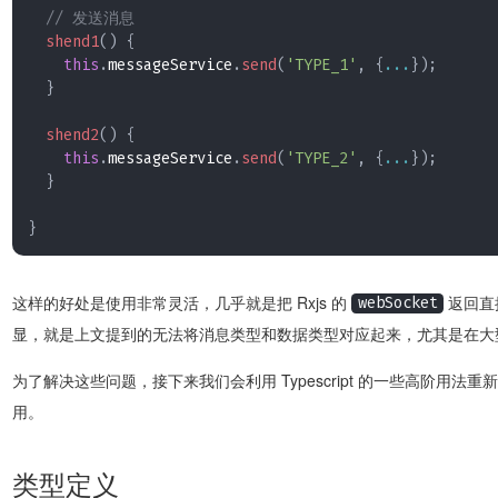
// 发送消息
shend1
(
)
{
this
.
messageService
.
send
(
'TYPE_1'
,
{
...
}
)
;
}
shend2
(
)
{
this
.
messageService
.
send
(
'TYPE_2'
,
{
...
}
)
;
}
}
这样的好处是使用非常灵活，几乎就是把 Rxjs 的
返回直
webSocket
显，就是上文提到的无法将消息类型和数据类型对应起来，尤其是在大型的 
为了解决这些问题，接下来我们会利用 Typescript 的一些高阶用法重新定
用。
类型定义