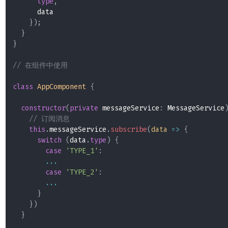
type
,
      data

}
)
;
}
}
// 在组件中使用
class
AppComponent
{
constructor
(
private
 messageService
:
 MessageService
// 订阅消息
this
.
messageService
.
subscribe
(
data
=>
{
switch
(
data
.
type
)
{
case
'TYPE_1'
:
...
case
'TYPE_2'
:
...
}
}
)
}