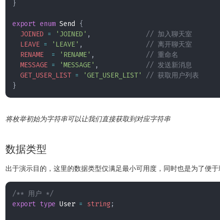
}
export
enum
 Send 
{
JOINED
=
'JOINED'
,
// 加入聊天室
LEAVE
=
'LEAVE'
,
// 离开聊天室
RENAME
=
'RENAME'
,
// 重命名
MESSAGE
=
'MESSAGE'
,
// 发送新消息
GET_USER_LIST
=
'GET_USER_LIST'
// 获取用户列表
}
将枚举初始为字符串可以让我们直接获取到对应字符串
数据类型
出于演示目的，这里的数据类型仅满足最小可用度，同时也是为了便于
/** 用户 */
export
type
 User 
=
string
;