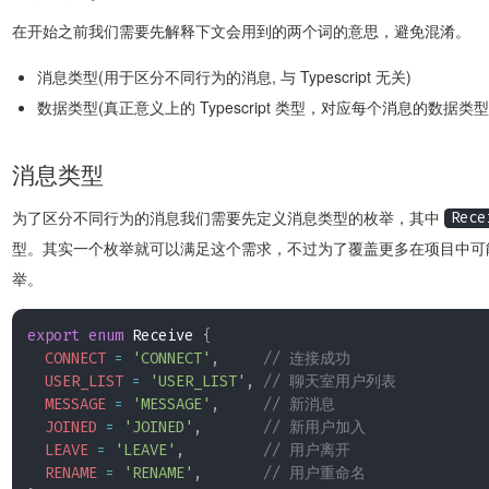
在开始之前我们需要先解释下文会用到的两个词的意思，避免混淆。
消息类型(用于区分不同行为的消息, 与 Typescript 无关)
数据类型(真正意义上的 Typescript 类型，对应每个消息的数据类型
消息类型
为了区分不同行为的消息我们需要先定义消息类型的枚举，其中
Rece
型。其实一个枚举就可以满足这个需求，不过为了覆盖更多在项目中可
举。
export
enum
 Receive 
{
CONNECT
=
'CONNECT'
,
// 连接成功
USER_LIST
=
'USER_LIST'
,
// 聊天室用户列表
MESSAGE
=
'MESSAGE'
,
// 新消息
JOINED
=
'JOINED'
,
// 新用户加入
LEAVE
=
'LEAVE'
,
// 用户离开
RENAME
=
'RENAME'
,
// 用户重命名