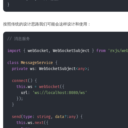
}
按照传统的设计思路我们可能会这样设计和使用：
// 消息服务
import
{
 webSocket
,
 WebSocketSubject 
}
from
'rxjs/we
class
MessageService
{
private
 ws
:
 WebSocketSubject
<
any
>
;
connect
(
)
{
this
.
ws 
=
webSocket
(
{
      url
:
'ws://localhost:8080/ws'
}
)
;
}
send
(
type
:
string
,
 data
?
:
any
)
{
this
.
ws
.
next
(
{