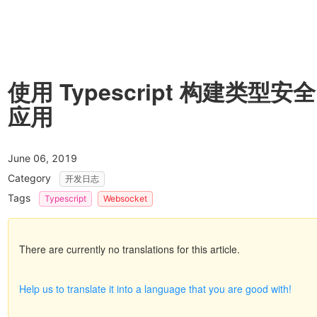
使用 Typescript 构建类型安全
应用
June 06, 2019
Category
开发日志
Tags
Typescript
Websocket
There are currently no translations for this article.
Help us to translate it into a language that you are good with!